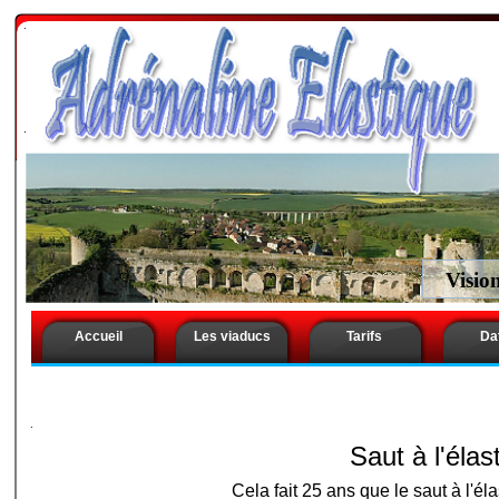
.
Saut à l’élastique Val de Marne . Saut à l’elastique V
Val de Marne . Saut élastique Val de Marne . Saut ela
l’elastique Val de Marne . Saut a l élastique Val de M
Marne . Saut en elastique Val de Marne.Saut à l’élast
elastique Val de Marne . Saut à l élastique Val de Ma
.
Saut a l elastique Val de Marne . Saut a l’elastique V
Val de Marne . Saut en élastique Val de Marne . Saut
Visio
Accueil
Les viaducs
Tarifs
Da
.
Saut à l'éla
Cela fait 25 ans que le saut à l'él