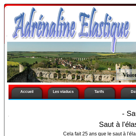
.
Saut à l’élastique Seine St Denis . Saut à l’elastique
élastique Seine St Denis . Saut élastique Seine St De
Denis . Saut a l’elastique Seine St Denis . Saut a l é
.
Visio
Accueil
Les viaducs
Tarifs
Da
- Sa
.
Saut à l'él
Cela fait 25 ans que le saut à l'él