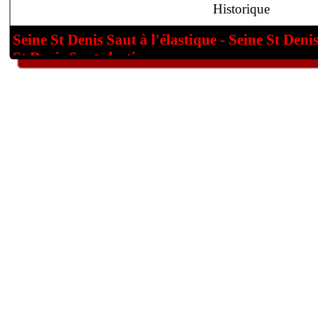
Historique
Seine St Denis Saut à l'élastique - Seine St Denis
St Denis Saut elastique .